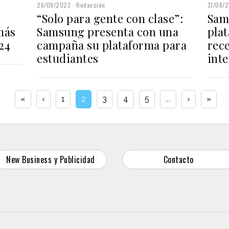
31/08/
26/09/2023
Redacción
Sam
“Solo para gente con clase”:
más
pla
Samsung presenta con una
24
rec
campaña su plataforma para
inte
estudiantes
«
‹
1
2
3
4
5
...
›
»
New Business y Publicidad
Contacto