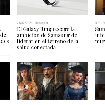
27/02/2024
Redacción
18/01/
a
El Galaxy Ring recoge la
Sam
 de
ambición de Samsung de
inte
ades
liderar en el terreno de la
nue
salud conectada