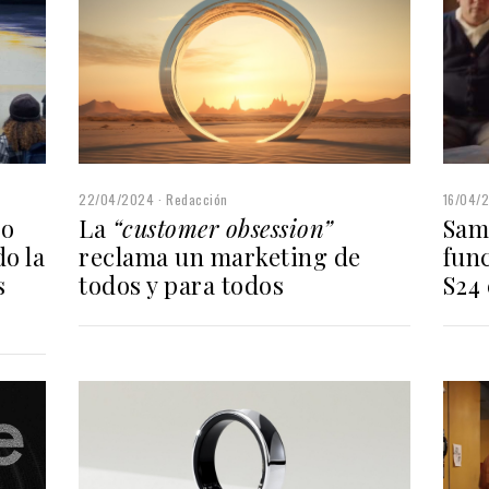
22/04/2024
Redacción
16/04/
La
“customer obsession”
mo
Sam
reclama un marketing de
o la
fun
todos y para todos
s
S24