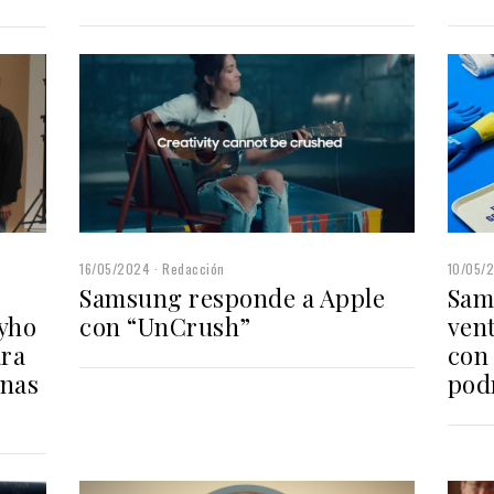
16/05/2024
Redacción
10/05/
Samsung responde a Apple
Sam
con “UnCrush”
vent
Ayho
con 
ara
pod
onas