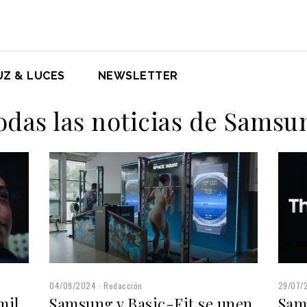
UZ & LUCES
NEWSLETTER
odas las noticias de Samsu
29/07/
04/09/2024
Redacción
mil
Sam
Samsung y Basic-Fit se unen