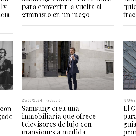
l y
quie
para convertir la vuelta al
cia
frac
gimnasio en un juego
25/06/2024
Redacción
18/06/
Samsung crea una
El G
 con
inmobiliaria que ofrece
par
gado
televisores de lujo con
guía
mansiones a medida
pro