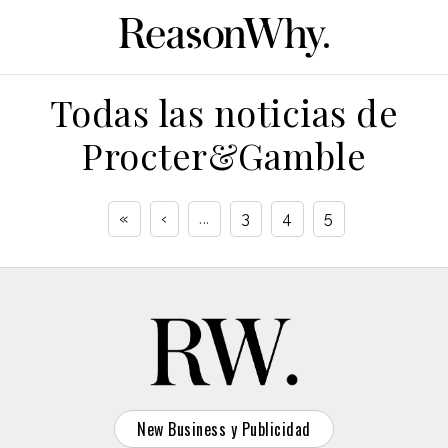
Todas las noticias de
Procter&Gamble
«
‹
...
3
4
5
New Business y Publicidad