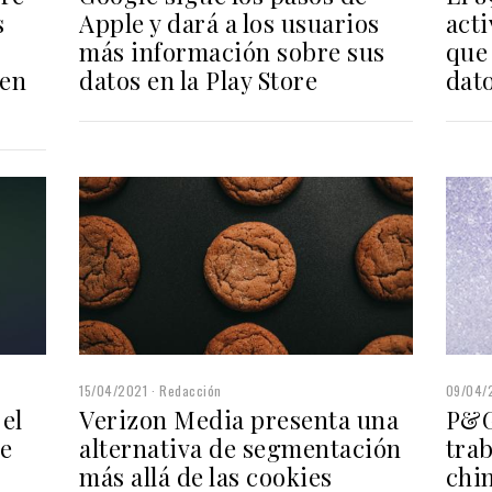
s
Apple y dará a los usuarios
acti
más información sobre sus
que 
 en
datos en la Play Store
dat
15/04/2021
Redacción
09/04/
el
Verizon Media presenta una
P&G
te
alternativa de segmentación
tra
más allá de las cookies
chin