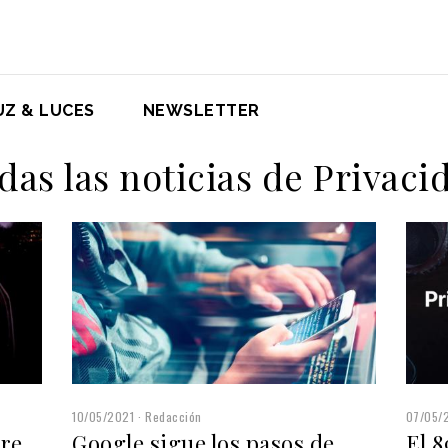
UZ & LUCES
NEWSLETTER
das las noticias de Privaci
10/05/2021
Redacción
07/05/
re
Google sigue los pasos de
El 8