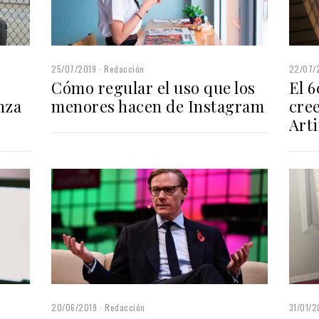
25/07/2019
Redacción
22/07/
Cómo regular el uso que los
El 6
nza
menores hacen de Instagram
cree
Arti
20/06/2019
Redacción
31/01/2