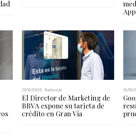
idad
med
App
28/10/2020
Redacción
26/10/
El Director de Marketing de
Goo
BBVA expone su tarjeta de
resu
vos
crédito en Gran Vía
pru