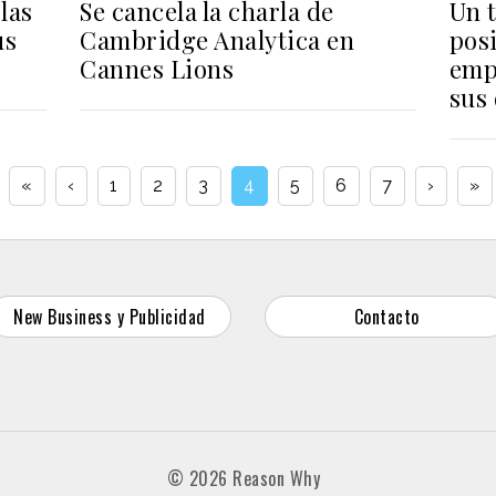
las
Se cancela la charla de
Un t
us
Cambridge Analytica en
posi
Cannes Lions
emp
sus
«
‹
1
2
3
4
5
6
7
›
»
New Business y Publicidad
Contacto
© 2026 Reason Why