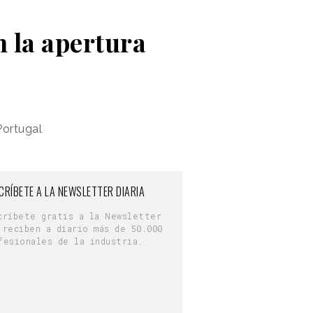
n la apertura
Portugal
CRÍBETE A LA NEWSLETTER DIARIA
críbete gratis a la Newsletter
 reciben a diario más de 50.000
fesionales de la industria.