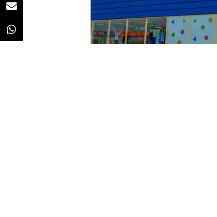
Redacción
19/07/2019 · 16:53
Tras cancelar sus operaciones
en
regreso al mercado norteameric
la mano de TRU Kids Brands, la a
Richard Barry, CEO
de TRU Kids estará al
frente de la marca en