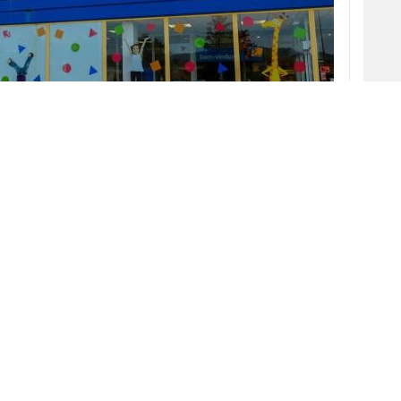
 Estados Unidos en 2018,
Toys’R'Us
anuncia su
ano con la
apertura
de dos nuevas tiendas, de
ntigua dueña de la marca en ese país.
Houston y Nueva Jersey serán las
ciudades elegidas para este
relanzamiento planeado para la próxima
campaña
de
Navidad
. En esta nueva
etapa,
Richard
Barry
, actual CEO de TRU
Kids, tiene pensado replicar la
estrategia