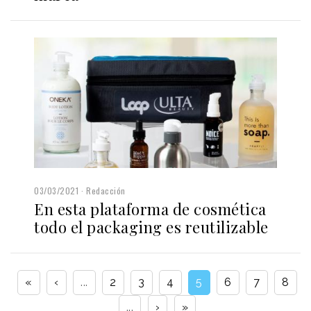
03/03/2021
Redacción
En esta plataforma de cosmética
todo el packaging es reutilizable
«
‹
...
2
3
4
5
6
7
8
...
›
»