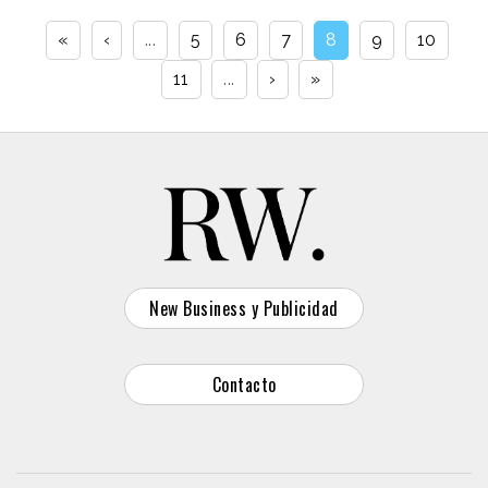
«
‹
...
5
6
7
8
9
10
11
...
›
»
New Business y Publicidad
Contacto