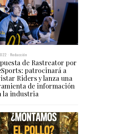
2022
Redacción
apuesta de Rastreator por
eSports: patrocinará a
star Riders y lanza una
ramienta de información
 la industria