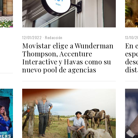
12/01/2022
Redacción
13/10/2
Movistar elige a Wunderman
En e
Thompson, Accenture
espe
Interactive y Havas como su
des
nuevo pool de agencias
dis