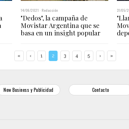
14/06/2021
Redacción
31/05/
a
"Dedos", la campaña de
"Lla
a
Movistar Argentina que se
Mov
basa en un insight popular
dep
«
‹
1
2
3
4
5
›
»
New Business y Publicidad
Contacto