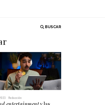
BUSCAR
ar
2023
Redacción
nd entertainment
y las