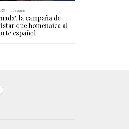
2021
Redacción
mada", la campaña de
istar que homenajea al
orte español