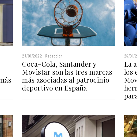
27/01/2022
Redacción
26/01/
n
Coca-Cola, Santander y
La 
Movistar son las tres marcas
los 
 más
más asociadas al patrocinio
Movi
deportivo en España
her
para