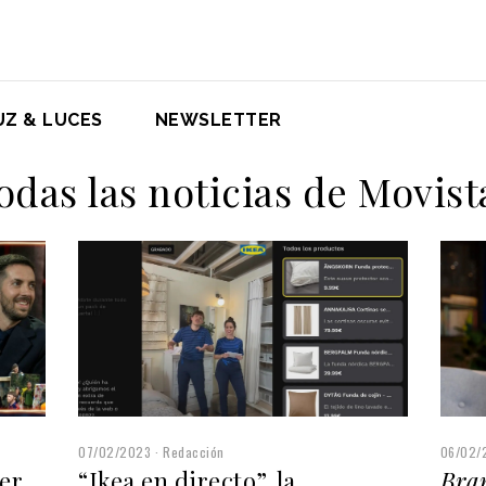
UZ & LUCES
NEWSLETTER
odas las noticias de Movist
06/02/
07/02/2023
Redacción
Bra
er
“Ikea en directo”, la