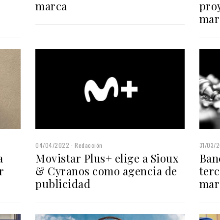
marca
pro
mar
04/04/2022
Redacción
31/03/
a
Movistar Plus+ elige a Sioux
Ban
r
& Cyranos como agencia de
terc
publicidad
mar