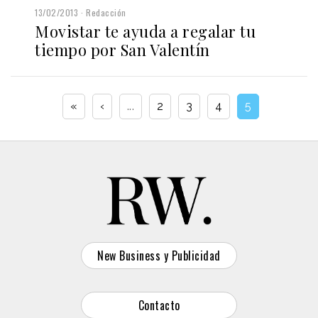
13/02/2013
Redacción
Movistar te ayuda a regalar tu
tiempo por San Valentín
«
‹
...
2
3
4
5
New Business y Publicidad
Contacto