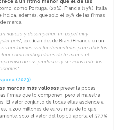
crece a un ritmo menor que el de las
orno, como Portugal (22%), Francia (15%), Italia
e indica, además, que solo el 25% de las firmas
 de marca.
rean riqueza y desempeñan un papel muy
uier país
”, explican desde BrandFinance en un
as nacionales son fundamentales para abrir las
actuar como embajadoras de la marca al
mpromiso de sus productos y servicios ante los
cionales
”.
spaña (2023)
las marcas más valiosas
presenta pocas
 las firmas que lo componen, pero si muestra
s. El valor conjunto de todas ellas asciende a
o es, 4.200 millones de euros más de lo que
ente, solo el valor del top 10 aporta el 57.7%