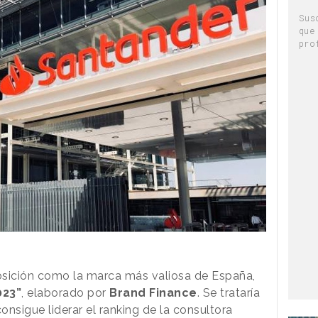
Sus
que
pro
osición como la marca más valiosa de España,
023”
, elaborado por
Brand Finance
. Se trataría
nsigue liderar el ranking de la consultora