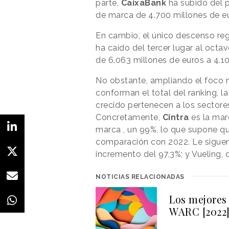
parte,
CaixaBank
ha subido del p
de marca de 4.700 millones de e
En cambio, el único descenso regi
ha caído del tercer lugar al oct
de 6.063 millones de euros a 4.1
No obstante, ampliando el foco m
conforman el total del ranking, 
crecido pertenecen a los sectores
Concretamente,
Cintra
es la mar
marca , un 99%, lo que supone q
comparación con 2022. Le sigue
incremento del 97,3%; y Vueling, 
NOTICIAS RELACIONADAS
Los mejores
WARC [2022