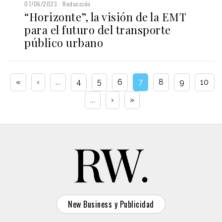
07/06/2023
Redacción
“Horizonte”, la visión de la EMT
para el futuro del transporte
público urbano
«
‹
...
4
5
6
7
8
9
10
...
›
»
New Business y Publicidad