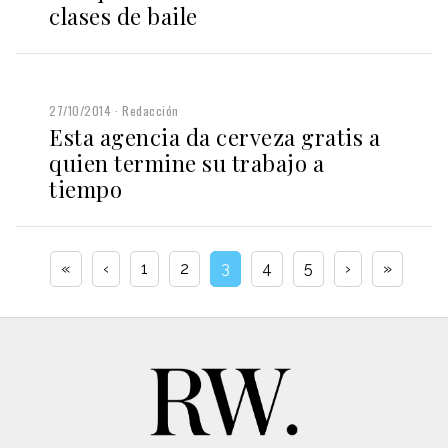
clases de baile
27/10/2014
Redacción
Esta agencia da cerveza gratis a
quien termine su trabajo a
tiempo
«
‹
1
2
3
4
5
›
»