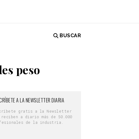
BUSCAR
des peso
CRÍBETE A LA NEWSLETTER DIARIA
críbete gratis a la Newsletter
 reciben a diario más de 50.000
fesionales de la industria.