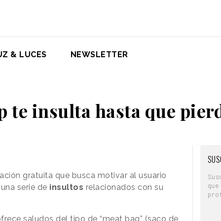
UZ & LUCES
NEWSLETTER
p te insulta hasta que pier
SUS
ación gratuita que busca motivar al usuario
Sus
que
 una serie de
insultos
relacionados con su
pro
ofrece saludos del tipo de “meat bag” (saco de