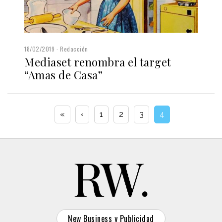
18/02/2019
Redacción
Mediaset renombra el target
“Amas de Casa”
«
‹
1
2
3
4
New Business y Publicidad