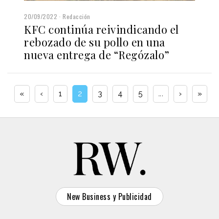
20/09/2022
Redacción
KFC continúa reivindicando el
rebozado de su pollo en una
nueva entrega de “Regózalo”
«
‹
1
2
3
4
5
...
›
»
New Business y Publicidad