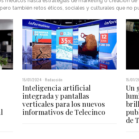
s médicos hasta estrategias de marketing o creación de
pero también retos éticos, sociales y culturales que no p
15/01/2024
Redacción
15/01/
Inteligencia artificial
Un g
integrada y pantallas
lum
verticales para los nuevos
bril
l
informativos de Telecinco
pub
de 