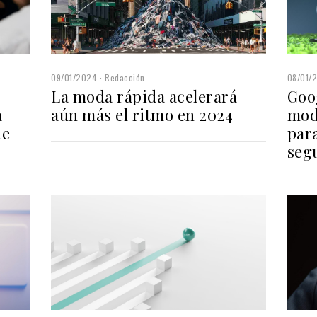
09/01/2024
Redacción
08/01/
La moda rápida acelerará
Goo
a
aún más el ritmo en 2024
mod
de
par
segu