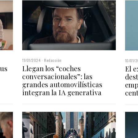
11/01/2024
Redacción
10/01/
sus
Llegan los “coches
El 
conversacionales”: las
des
grandes automovilísticas
emp
integran la IA generativa
cen