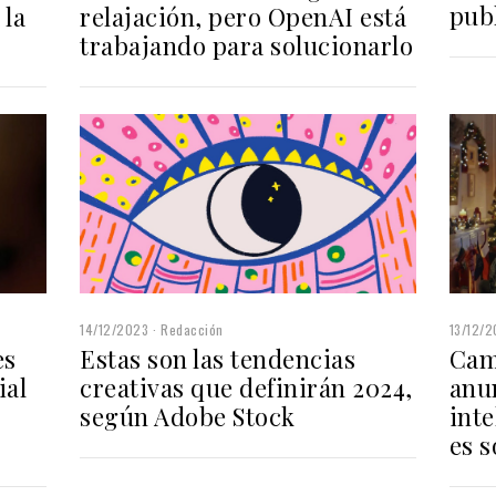
pub
relajación, pero OpenAI está
 la
trabajando para solucionarlo
14/12/2023
Redacción
13/12/
es
Estas son las tendencias
Cam
ial
creativas que definirán 2024,
anu
según Adobe Stock
inte
es s