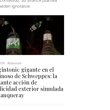
 contenido. Su avance plantea
ueden ignorarse.
2024
Redacción
intonic gigante en el
inoso de Schweppes: la
lante acción de
licidad exterior simulada
Tanqueray