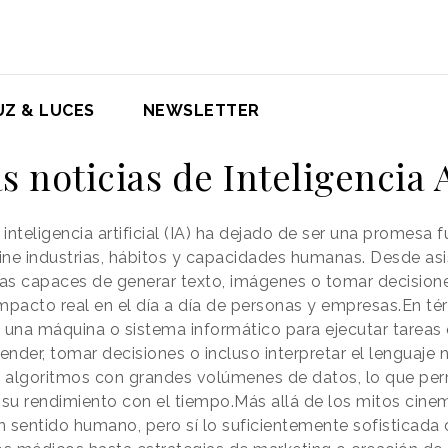
UZ & LUCES
NEWSLETTER
s noticias de Inteligencia A
 inteligencia artificial (IA) ha dejado de ser una promesa f
ine industrias, hábitos y capacidades humanas. Desde asi
s capaces de generar texto, imágenes o tomar decisione
mpacto real en el día a día de personas y empresas.En térm
 de una máquina o sistema informático para ejecutar tarea
ender, tomar decisiones o incluso interpretar el lenguaje 
 algoritmos con grandes volúmenes de datos, lo que permi
su rendimiento con el tiempo.Más allá de los mitos cinem
 sentido humano, pero sí lo suficientemente sofisticada 