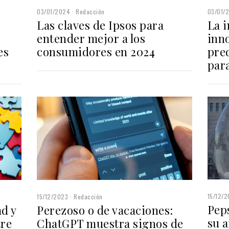
03/01/2024
Redacción
03/01/
Las claves de Ipsos para
La i
entender mejor a los
inn
es
consumidores en 2024
pred
par
15/12/
15/12/2023
Redacción
Peps
Perezoso o de vacaciones:
ad y
su 
ChatGPT muestra signos de
tre