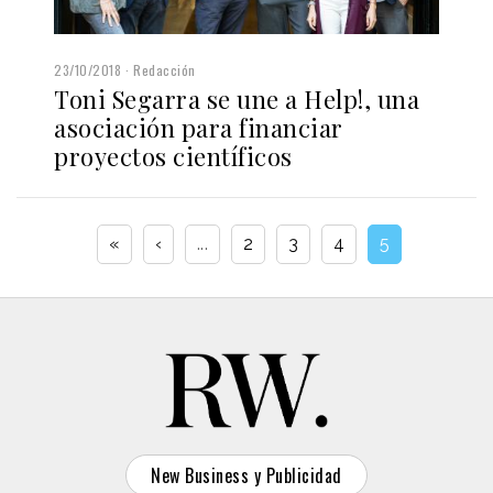
23/10/2018
Redacción
Toni Segarra se une a Help!, una
asociación para financiar
proyectos científicos
«
‹
...
2
3
4
5
New Business y Publicidad