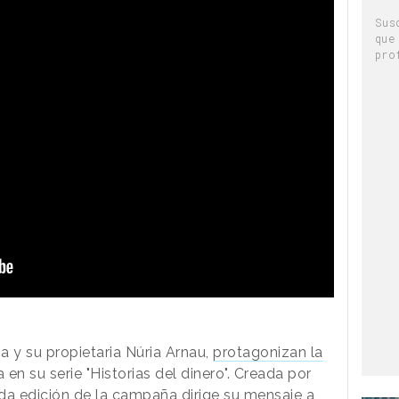
Sus
que
pro
a y su propietaria Núria Arnau,
protagonizan la
a en su serie "Historias del dinero". Creada por
nda edición de la campaña dirige su mensaje a