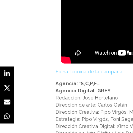
Ficha técnica de la campaña
Agencia: *S,C,P,F…
Agencia Digital: GREY
Redacción: Jose Hortelano
Dirección de arte: Carlos Galán
Dirección Creativa: Pipo Virgós, Mà
Estrategia: Pipo Virgós, Toni Sega
Dirección Creativa Digital: Ximo V