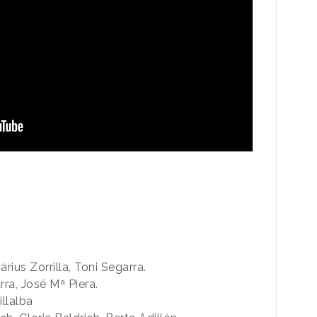
rius Zorrilla, Toni Segarra.
rra, José Mª Piera.
illalba