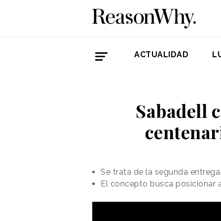
ACTUALIDAD
L
Sabadell c
centenari
Se trata de la segunda entrega
El concepto busca posicionar 