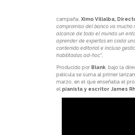
campaña,
Ximo Villalba, Direc
compromiso del banco va mucho más
alcance de todo el mundo un ento
aprender de expertos en cada uno 
contenido editorial e incluso gest
habilitadas ad-hoc”
.
Producido por
Blank
, bajo la di
película se suma al primer lanza
marzo, en el que enseñaba el
pro
el
pianista y escritor James 