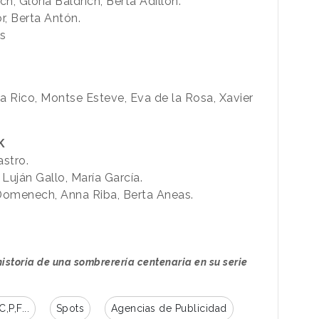
ch, Gloria Baldrich, Berta Adillón.
r, Berta Antón.
s
ia Rico, Montse Esteve, Eva de la Rosa, Xavier
K
astro.
Luján Gallo, María García.
 Domenech, Anna Riba, Berta Aneas.
historia de una sombrerería centenaria en su serie
C,P,F...
Spots
Agencias de Publicidad