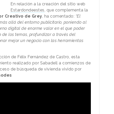
En relación a la creación del sitio web
Estardondeestes
, que complementa la
tor Creativo de Grey
, ha comentado:
“El
 allá del entorno publicitario, poniendo al
rno digital de enorme valor en el que poder
de los temas, profundizar a través del
ionar mejor un negocio con las herramientas
rección de Félix Fernández de Castro, esta
miento realizado por Sabadell a comienzos de
ceso de búsqueda de vivienda vivido por
Rhodes