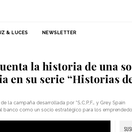
UZ & LUCES
NEWSLETTER
uenta la historia de una 
a en su serie “Historias d
 de la campaña desarrollada por *S,C,P,F… y Grey Spain
al banco como un socio estratégico para los emprendedo
SUS