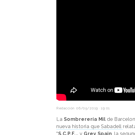
Redacción
06/05/2019 · 19:01
La
Sombrerería Mil
de Barcelon
nueva historia que Sabadell
relat
*S,C,P,F...
y
Grey
Spain
, la segu