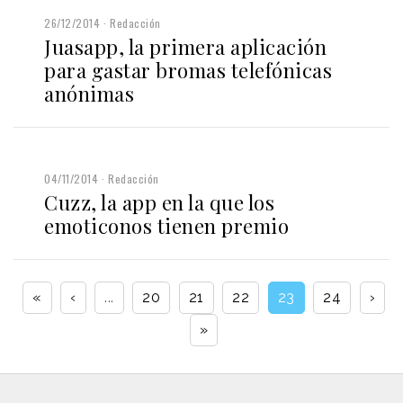
26/12/2014
Redacción
Juasapp, la primera aplicación
para gastar bromas telefónicas
anónimas
04/11/2014
Redacción
Cuzz, la app en la que los
emoticonos tienen premio
«
‹
...
20
21
22
23
24
›
»