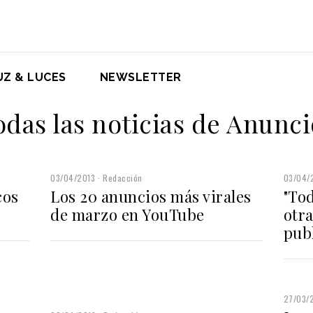
UZ & LUCES
NEWSLETTER
odas las noticias de Anunci
03/04/2013
Redacción
03/04/
cos
Los 20 anuncios más virales
"To
de marzo en YouTube
otra
pub
27/03/