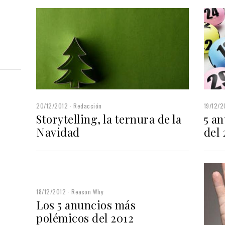
20/12/2012
Redacción
19/12/2
Storytelling, la ternura de la
5 a
Navidad
del 
18/12/2012
Reason Why
Los 5 anuncios más
polémicos del 2012