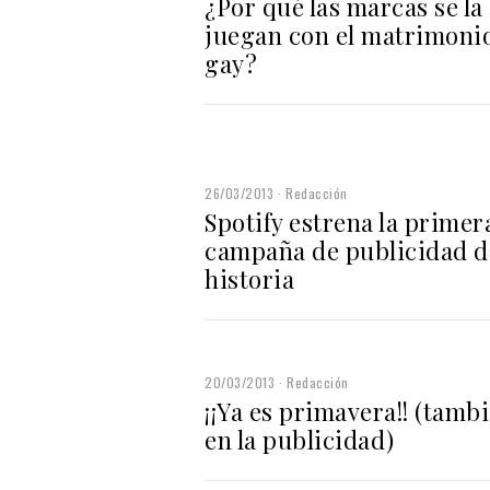
¿Por qué las marcas se la
juegan con el matrimoni
gay?
26/03/2013
Redacción
Spotify estrena la primer
campaña de publicidad d
historia
20/03/2013
Redacción
¡¡Ya es primavera!! (tamb
en la publicidad)