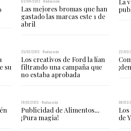
La v
02/04/2013
Redacción
Las mejores bromas que han
o
pub
gastado las marcas este 1 de
abril
25/03/2013
Redacción
22/03/
a
Los creativos de Ford la lían
Com
e su
filtrando una campaña que
¡dem
no estaba aprobada
19/03/2013
Redacción
08/03/
ién
Publicidad de Alimentos...
Los
¡Pura magia!
de 