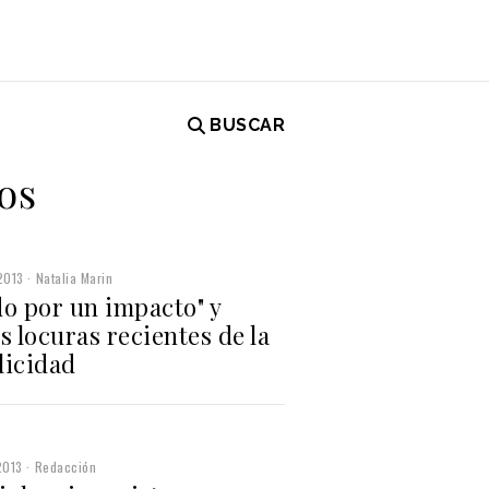
BUSCAR
os
2013
Natalia Marin
do por un impacto" y
s locuras recientes de la
licidad
2013
Redacción