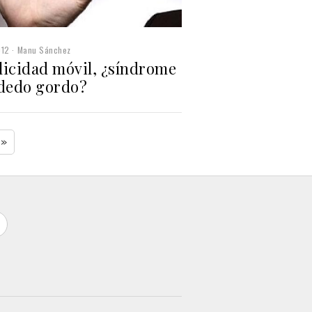
012
Manu Sánchez
licidad móvil, ¿síndrome
 dedo gordo?
»