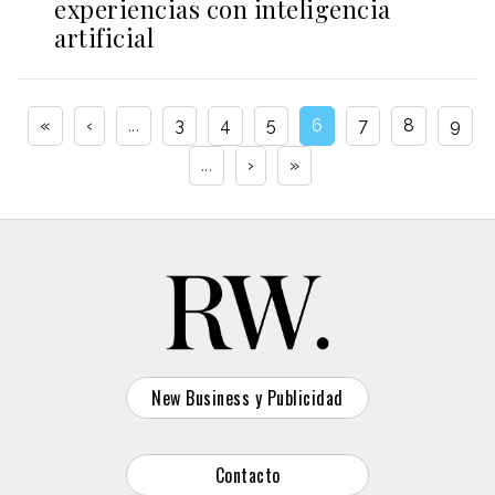
experiencias con inteligencia
artificial
«
‹
...
3
4
5
6
7
8
9
...
›
»
New Business y Publicidad
Contacto