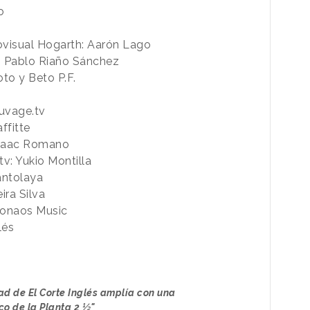
o
ovisual Hogarth: Aarón Lago
: Pablo Riaño Sánchez
to y Beto P.F.
uvage.tv
ffitte
Isaac Romano
v: Yukio Montilla
antolaya
ira Silva
 Sonaos Music
lés
ad de El Corte Inglés amplía con una
o de la Planta 2 ½"