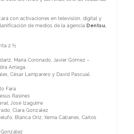
tará con activaciones en televisión, digital y
 planificación de medios de la agencia
Dentsu.
nta 2 ½
dariz, María Coronado, Javier Gómez –
dra Arriaga.
ales, César Lamparero y David Pascual.
to Fara
Jesús Rasines
rral, José Izaguirre
rado, Clara Gonzalez
Pelufo, Blanca Oriz, Xema Cabanes, Carlos
n González