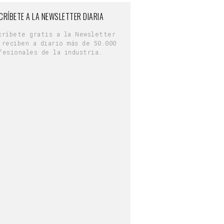
CRÍBETE A LA NEWSLETTER DIARIA
críbete gratis a la Newsletter
 reciben a diario más de 50.000
fesionales de la industria.