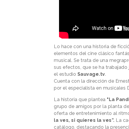
Lo hace con una historia de ficc
elementos del cine clásico fantá
musical. Se trata de una megrapr
sus efectos, que se ha trabajado
el estudio
Sauvage.tv
.
Cuenta con la dirección de Erne
por el especialista en musicales Da
La historia que plantea
"La Pandi
grupo de amigos por la planta de 
oferta de entretenimiento al ritm
la ves, si quieres la ves”.
La ca
catálogo, destacando la presenci