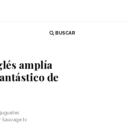
BUSCAR
glés amplía
antástico de
 juguetes
y Sauvage.tv