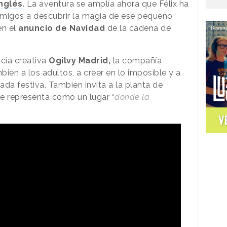
Inglés
. La aventura se amplía ahora que Félix ha
 amigos a descubrir la magia de ese pequeño
n el
anuncio de Navidad
de la cadena de
cia creativa
Ogilvy Madrid,
la compañía
bién a los adultos, a creer en lo imposible y a
da festiva. También invita a la planta de
se representa como un lugar “
donde la
V