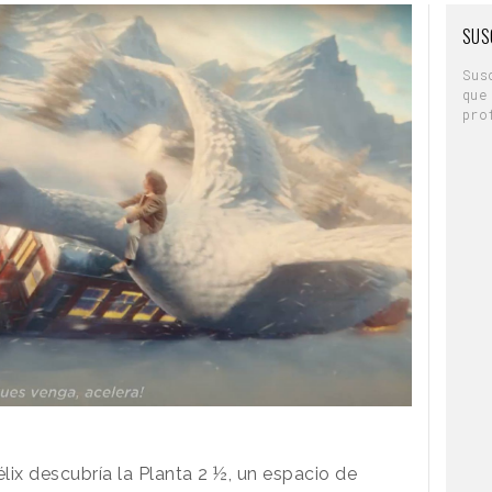
SUS
Sus
que
pro
lix descubría la Planta 2 ½, un espacio de