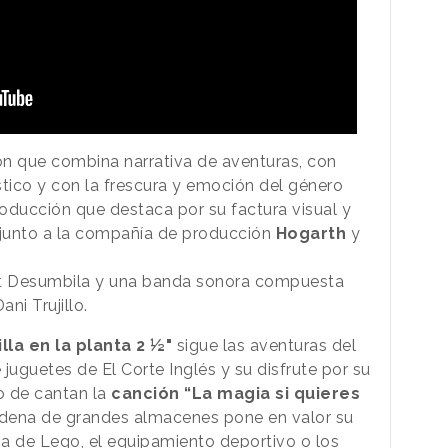
ión que combina narrativa de aventuras, con
stico y con la frescura y emoción del género
oducción que destaca por su factura visual y
 junto a la compañía de producción
Hogarth
y
st Desumbila y una banda sonora compuesta
ni Trujillo.
lla en la planta 2 ½"
sigue las aventuras del
juguetes de El Corte Inglés y su disfrute por su
o de cantan la
canción “La magia si quieres
dena de grandes almacenes pone en valor su
a de Lego, el equipamiento deportivo o los