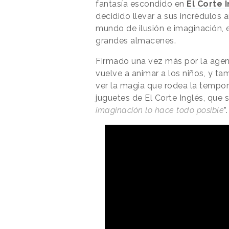
fantasía escondido en
El Corte 
decidido llevar a sus incrédulos
mundo de ilusión e imaginación, e
grandes almacenes.
Firmado una vez más por la agen
vuelve a animar a los niños, y tam
ver la magia que rodea la tempora
juguetes de El Corte Inglés, que 
imaginación lo hace todo posible
”.