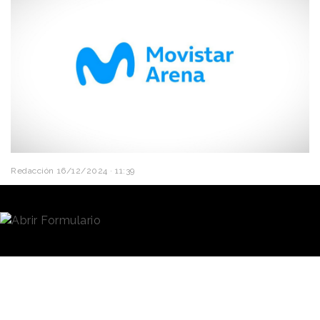
Redacción
16/12/2024 · 11:39
El
WiZink Center,
espacio multiusos ubicado en el
centro de Madrid, pasará a denominarse
Movistar
Arena
a partir de 2025 tras el acuerdo de patrocinio
que
Telefónica
ha alcanzado con
Impulsa
Eventos e Instalaciones,
empresa que gestiona el
recinto propiedad de la Comunidad de Madrid.
Tal y como ha señalado Telefónica en un