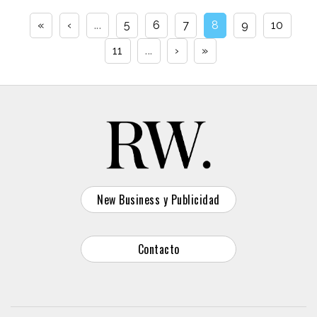
«
‹
...
5
6
7
8
9
10
11
...
›
»
New Business y Publicidad
Contacto