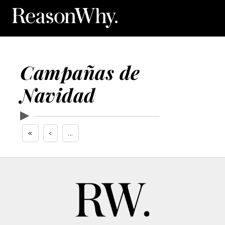
Campañas de
Navidad
▶
«
‹
...