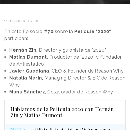
11/12/2020 · 07:00
En este Episodio
#70
sobre la
Película "2020"
participan:
Hernán Zin,
Director y guionista de "2020"
Matías Dumont
, Productor de "2020" y Fundador
de Antiestático
Javier Guadiana
, CEO & Founder de Reason Why
Natalia Marín
, Managing Director & EIC de Reason
Why
Manu Sánchez
, Colaborador de Reason Why
Hablamos de la Película 2020 con Hernán
Zin y Matías Dumont
Natalia
Ti
ti
ri
ri
ti
ti
ri
ri....
(risas)
Qué
pasa,
que