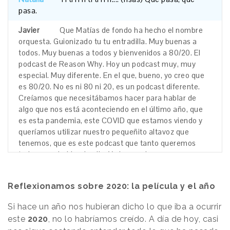
pasa.
Javier
Que
Matías
de
fondo
ha
hecho
el
nombre
orquesta.
Guionizado
tu
tu
entradilla.
Muy
buenas
a
todos.
Muy
buenas
a
todos
y
bienvenidos
a
80/20.
El
podcast
de
Reason
Why.
Hoy
un
podcast
muy,
muy
especial.
Muy
diferente.
En
el
que,
bueno,
yo
creo
que
es
80/20.
No
es
ni
80
ni
20,
es
un
podcast
diferente.
Creíamos
que
necesitábamos
hacer
para
hablar
de
algo
que
nos
está
aconteciendo
en
el
último
año,
que
es
esta
pandemia,
este
COVID
que
estamos
viendo
y
queríamos
utilizar
nuestro
pequeñito
altavoz
que
tenemos,
que
es
este
podcast
que
tanto
queremos
todos
para
hablar
de
ello.
Y
ahora
vais
a
ver
un
poco
cuál
es
el
motivo
y
de
qué
trata.
Pero
bueno,
presentó
rápidamente.
Natalia
Marín.
Muy
buenas.
Reflexionamos sobre 2020: la película y el año
Natalia
Hola
a
todos.
Qué
tal.
Si hace un año nos hubieran dicho lo que iba a ocurrir
Javier
Natalia.
A
tope.
¿Cómo
te
encuentras?
este
2020
, no lo habríamos creído. A día de hoy, casi
Bien.