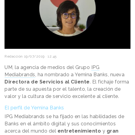
Redacción
19/07/2019 · 12:45
UM, la agencia de medios del Grupo
IPG
Mediabrands
, ha nombrado a Yemina Banks, nueva
Directora de Servicios al Cliente
. El fichaje forma
parte de su apuesta por el talento, la creación de
valor y la cultura de servicio excelente al cliente.
El perfil de Yemina Banks
IPG Mediabrands se ha fijado en las habilidades de
Banks en el ámbito digital y sus conocimientos
acerca del mundo del
entretenimiento
y
gran