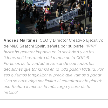
Andrés Martínez
, CEO y Director Creativo Ejecutivo
de M&C Saatchi Spain, señala por su parte:
“WWF
buscaba generar impacto en la sociedad y en los
líderes políticos dentro del marco de la COP28.
Partimos de la verdad universal de que todas las
decisiones que tomamos en la vida pasan factura. Por
eso quisimos tangibilizar el precio que vamos a pagar
si no se hace algo por limitar el calentamiento global:
una factura inmensa, la más larga y cara de la
historia”.