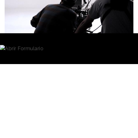
Redacción
05/12/2023 · 08:00
La compañía internacional de
servicios de
producción
Twentyfour Seven Group
(24/7) ha
adquirido
una participación mayoritaria
en el
capital de
Lee Films
, según hemos podido saber
desde
Reason
.
Why
e informamos en primicia. Lee
Films, una de las más destacadas productoras de
publicidad del mercado español, da así un
importante paso para la internacionalización de sus
actividades. Por el momento, las compañías no han
informado del porcentaje de acciones que ha
comprado 24/7 ni sobre el montante de la