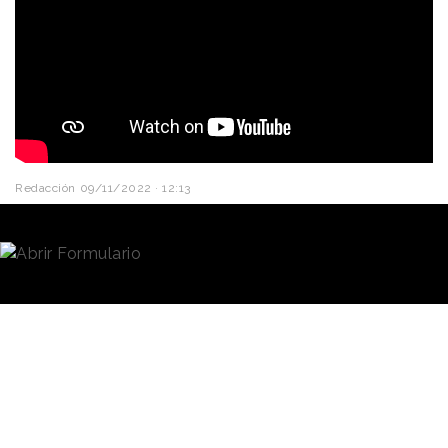
Redacción
09/11/2022 · 12:13
“¿Qué significa la salud para ti?”.
Esta es la
pregunta que plantea la aseguradora
Axa
en una
nueva campaña de imagen de marca. En ella, la
compañía da voz a diferentes personas para que
estas expresen su respuesta a la cuestión a través
de una creatividad obra de la agencia francesa
Publicis
Conseil
.
La campaña se centra en un
vídeo de más de dos