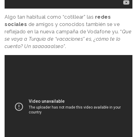
Algo tan habitual como “cotillear” las
redes
sociales
de amigos y conocidos también se ve
reflejado en la nueva campaña de Vodafone yu. “
Que
se vaya a Turquía de “vacaciones” es, ¿cómo te lo
cuento? Un saaaaaalseo”
.