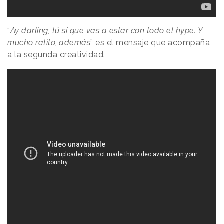
“
Ay darling, tú sí que vas a estar con todo el hype. Y
mucho ratito, además
” es el mensaje que acompaña
a la segunda creatividad.