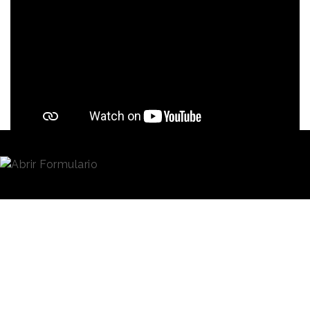
Redacción
02/12/2022 · 08:00
La publicidad navideña
tiene
sus rituales,
personajes y marcas populares
y emblemáticos
en todos los mercados. En España lo fueron, por
ejemplo, las muñecas de
Famosa
, las burbujas de
Freixenet
y el calvo de la
Lotería
, y ahora quizá
puedan citarse en ese rango de notoriedad las
campañas de
Campofrío
pobladas por personajes
famosos.