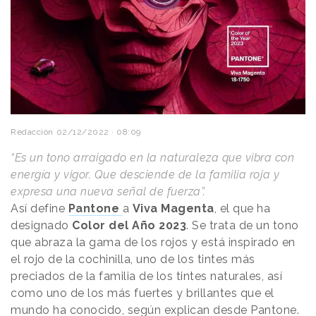
Redacción
02/12/2022 · 08:09
“Es un tono arraigado en la naturaleza que vibra con
energía y vigor. Que desciende de la familia roja y
expresa una nueva señal de fuerza”.
Así define
Pantone
a
Viva Magenta
, el que ha
designado
Color del Año 2023
. Se trata de un tono
que abraza la gama de los rojos y está inspirado en
el rojo de la cochinilla, uno de los tintes más
preciados de la familia de los tintes naturales, así
como uno de los más fuertes y brillantes que el
mundo ha conocido, según explican desde Pantone.