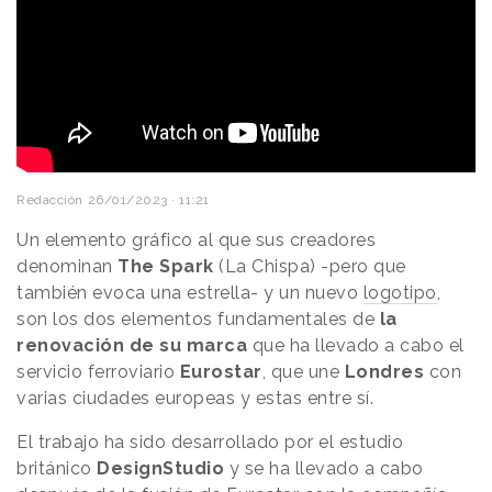
Redacción
26/01/2023 · 11:21
Un elemento gráfico al que sus creadores
denominan
The Spark
(La Chispa) -pero que
también evoca una estrella- y un nuevo
logotipo
,
son los dos elementos fundamentales de
la
renovación de su marca
que ha llevado a cabo el
servicio ferroviario
Eurostar
, que une
Londres
con
varias ciudades europeas y estas entre sí.
El trabajo ha sido desarrollado por el estudio
británico
DesignStudio
y se ha llevado a cabo