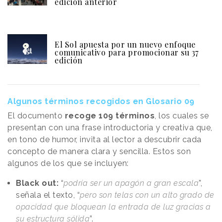
edición anterior
El Sol apuesta por un nuevo enfoque
comunicativo para promocionar su 37
edición
Algunos términos recogidos en Glosario 09
El documento
recoge 109 términos
, los cuales se
presentan con una frase introductoria y creativa que,
en tono de humor, invita al lector a descubrir cada
concepto de manera clara y sencilla. Estos son
algunos de los que se incluyen:
Black out:
“
podría ser un apagón a gran escala
”,
señala el texto, “
pero son telas con un alto grado de
opacidad que bloquean la entrada de luz gracias a
su estructura sólida
”.