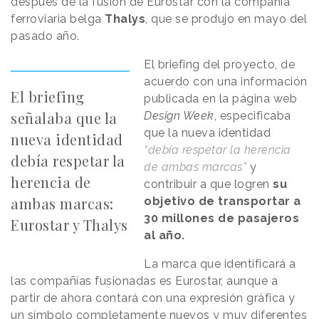
después de la fusión de Eurostar con la compañía
ferroviaria belga
Thalys
, que se produjo en mayo del
pasado año.
El briefing del proyecto, de
acuerdo con una información
El briefing
publicada en la página web
señalaba que la
Design Week
, especificaba
que la nueva identidad
nueva identidad
“debía respetar la herencia
debía respetar la
de ambas marcas”
y
herencia de
contribuir a que logren
su
ambas marcas:
objetivo de transportar a
30 millones de pasajeros
Eurostar y Thalys
al año.
La marca que identificará a
las compañías fusionadas es Eurostar, aunque a
partir de ahora contará con una expresión gráfica y
un símbolo completamente nuevos y muy diferentes