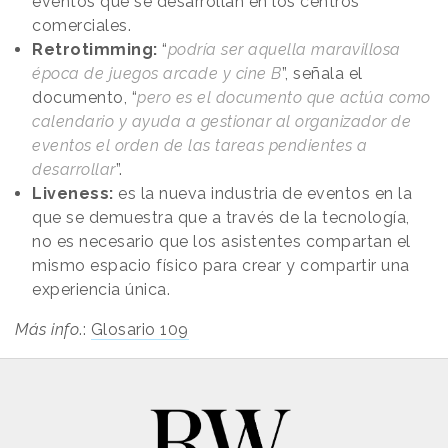
eventos que se desarrollan en los centros
comerciales.
Retrotimming:
“
podría ser aquella maravillosa
época de juegos arcade y cine B
”, señala el
documento, “
pero es el documento que actúa como
calendario y ayuda a gestionar al organizador de
eventos el orden de las tareas pendientes a
desarrollar
”.
Liveness:
es la nueva industria de eventos en la
que se demuestra que a través de la tecnología,
no es necesario que los asistentes compartan el
mismo espacio físico para crear y compartir una
experiencia única.
Más info
.:
Glosario 109