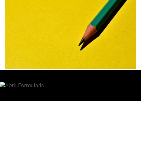
Redacción
24/05/2024 · 07:51
Las nuevas generaciones resultan cada vez más
esquivas para las marcas porque se están alejando
de los canales tradicionales, como el cine o la
televisión, y acercándose a los nuevos, como las
redes sociales o el streaming. Ante esta situación
muchas compañías están apostando por fórmulas
diferentes que les ayuden a conectar con los