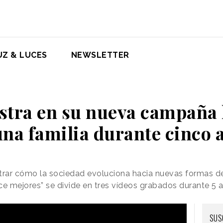
UZ & LUCES
NEWSLETTER
tra en su nueva campaña 
una familia durante cinco 
strar cómo la sociedad evoluciona hacia nuevas formas d
e mejores” se divide en tres vídeos grabados durante 5 
SUS