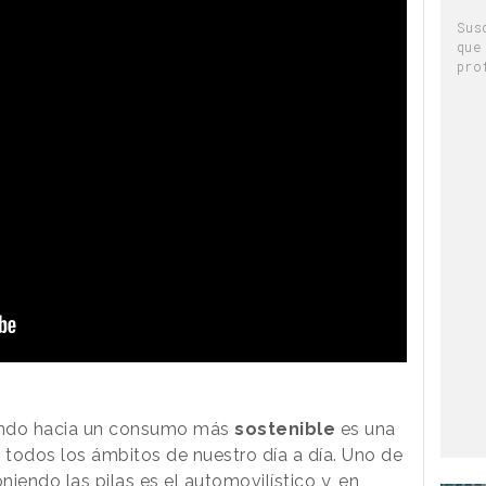
Sus
que
pro
ando hacia un consumo más
sostenible
es una
 todos los ámbitos de nuestro día a día. Uno de
niendo las pilas es el
automovilístico
y, en