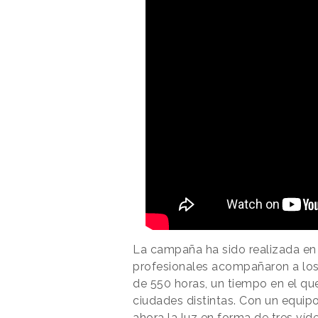
La campaña ha sido realizada en
profesionales acompañaron a los
de 550 horas, un tiempo en el que
ciudades distintas. Con un equi
ahora la luz en forma de tres ví