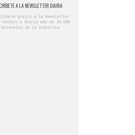
CRÍBETE A LA NEWSLETTER DIARIA
críbete gratis a la Newsletter
 reciben a diario más de 50.000
fesionales de la industria.