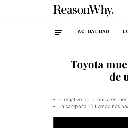
ACTUALIDAD
L
Toyota mues
de 
El objetivo de la marca es mo
La campaña “El tiempo nos hac