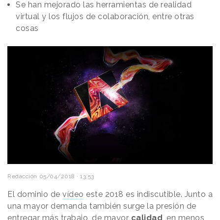
Se han mejorado las herramientas de realidad
virtual y los flujos de colaboración, entre otras
cosas
Redacción
05/04/2018 · 13:53
El dominio de
vídeo
este 2018 es indiscutible. Junto a
una mayor demanda también surge la presión de
entregar más trabajo, de mayor
calidad
, en menos