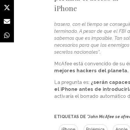
iPhone
trasera, con el tiempo se consegu
terminado. A pesar de que el FBI 
sabemos que es imposible. Tan sol
necesarios para que los enemigos 
secretos nacionales”
.
McAfee está convencido de su éx
mejores hackers del planeta.
La pregunta es:
¿serán capaces
el iPhone antes de introduci
activaría el borrado automático d
ETIQUETAS DE
"John McAfee se ofre
iPhone
Polémica
Apple