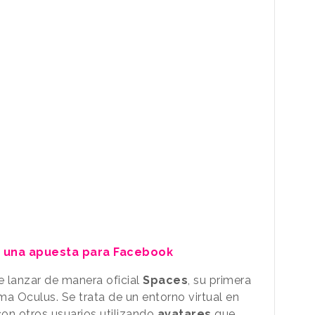
es una apuesta para Facebook
 lanzar de manera oficial
Spaces
, su primera
rma Oculus. Se trata de un entorno virtual en
con otros usuarios utilizando
avatares
que