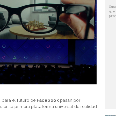
Sus
que
pro
g
para el futuro de
Facebook
pasan por
s en la primera plataforma universal de
realidad