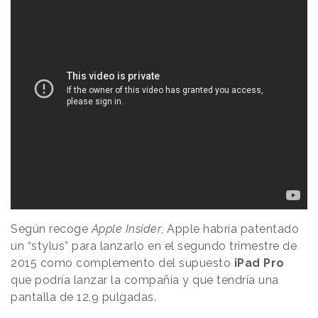
Según recoge
Apple Insider
, Apple habría patentado
un “stylus” para lanzarlo en el segundo trimestre de
2015 como complemento del supuesto
iPad Pro
que podría lanzar la compañía y que tendría una
pantalla de 12,9 pulgadas.