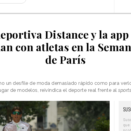
eportiva Distance y la app
lan con atletas en la Sema
de París
mo un desfile de moda demasiado rápido como para verl
gar de modelos, reivindica el deporte real frente al
sport
SUS
Sus
que
pro