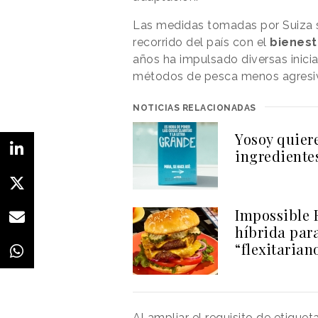
Las medidas tomadas por Suiza 
recorrido del país con el
bienest
años ha impulsado diversas inici
métodos de pesca menos agresivos
NOTICIAS RELACIONADAS
Yosoy quiere
ingrediente
Impossible 
híbrida par
“flexitarian
Al ampliar el requisito de etique