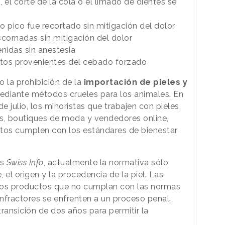
, el corte de la cola o el limado de dientes se
o pico fue recortado sin mitigación del dolor
cornadas sin mitigación del dolor
nidas sin anestesia
tos provenientes del cebado forzado
 la prohibición de la
importación de pieles y
diante métodos crueles para los animales. En
e julio, los minoristas que trabajen con pieles,
as, boutiques de moda y vendedores online,
os cumplen con los estándares de bienestar
as
Swiss Info
, actualmente la normativa sólo
, el origen y la procedencia de la piel. Las
los productos que no cumplan con las normas
infractores se enfrenten a un proceso penal.
ansición de dos años para permitir la