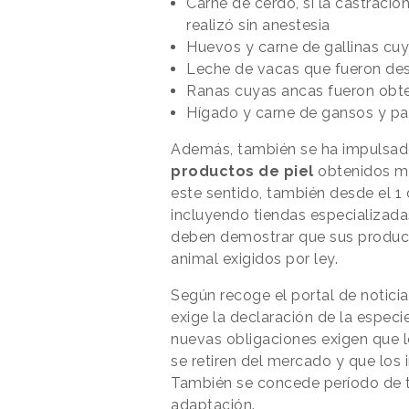
Carne de cerdo, si la castración
realizó sin anestesia
Huevos y carne de gallinas cuy
Leche de vacas que fueron des
Ranas cuyas ancas fueron obte
Hígado y carne de gansos y pa
Además, también se ha impulsado
productos de piel
obtenidos me
este sentido, también desde el 1 d
incluyendo tiendas especializad
deben demostrar que sus product
animal exigidos por ley.
Según recoge el portal de notici
exige la declaración de la especie
nuevas obligaciones exigen que 
se retiren del mercado y que los 
También se concede período de tr
adaptación.