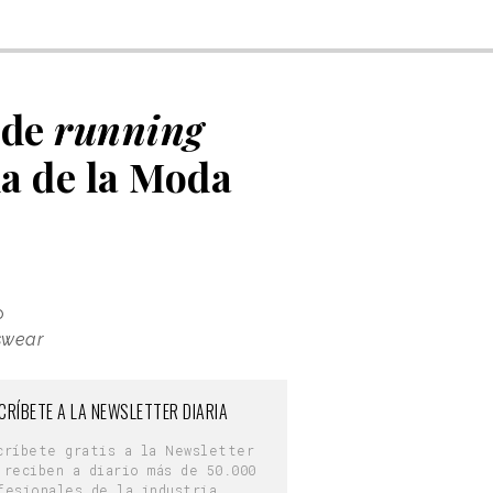
 de
running
na de la Moda
o
swear
CRÍBETE A LA NEWSLETTER DIARIA
críbete gratis a la Newsletter
 reciben a diario más de 50.000
fesionales de la industria.