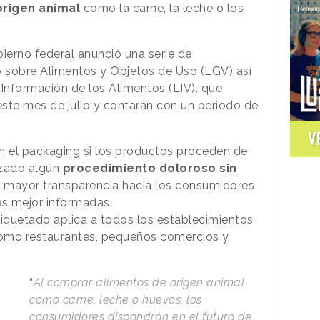
origen animal
como la carne, la leche o los
ierno federal anunció una serie de
 sobre Alimentos y Objetos de Uso (LGV) así
Información de los Alimentos (LIV). que
este mes de julio y contarán con un periodo de
V
en el packaging si los productos proceden de
lizado algún
procedimiento doloroso sin
er mayor transparencia hacia los consumidores
es mejor informadas.
tiquetado aplica a todos los establecimientos
como restaurantes, pequeños comercios y
“
Al comprar alimentos de origen animal
como carne, leche o huevos, los
consumidores dispondrán en el futuro de