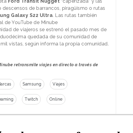
neta
Ford Transit Nugget
“caperizada” y las
o descensos de barrancos, piragüismo o rutas
ng Galaxy S22 Ultra
. Las rutas también
nal de YouTube de Minube
nidad de viajeros se estrenó el pasado mes de
la duodécima quedada de su comunidad de
 mil vistas, según informa la propia comunidad.
inube retransmite viajes en directo a través de
arcas
Samsung
Viajes
eaming
Twitch
Online