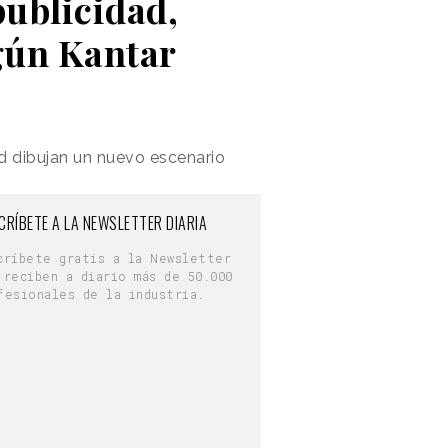
publicidad,
egún Kantar
d dibujan un nuevo escenario
CRÍBETE A LA NEWSLETTER DIARIA
críbete gratis a la Newsletter
 reciben a diario más de 50.000
fesionales de la industria.