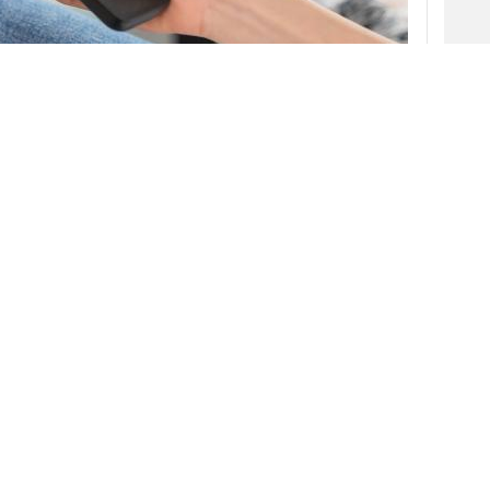
experimentados en los últimos años han dado
nsumir contenidos o información, sino también
nte los más tradicionales, como la radio o la
imo medio, las
Smart TVs
o televisiones
ltiplicado su presencia en los hogares
o escenario de oportunidades.
ure Viewing Experience”
, publicado
 la consultora explora, a través de fuentes
as y los comportamientos que están
alización, ofreciendo una visión de hacia dónde
V
o, al tiempo que destaca las implicaciones para la