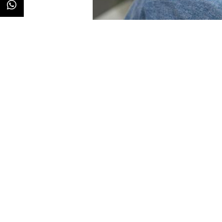
Redacción
14/07/2022 · 08:11
Los procesos de digitalización 
forma, no solo a la manera de co
a los propios canales, especialme
televisión. En el caso de este últ
inteligentes
han ganado peso y mu
españoles dando lugar a un nuev
Así lo apunta el estudio “
The Fut
recientemente por
Kantar.
En él,
propias y externas, las tendenci
redefiniendo el panorama de visu
se dirigen la televisión y el vide