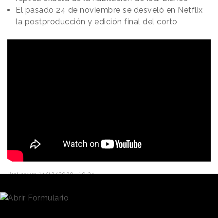
El pasado 24 de noviembre se desveló en Netflix
la postproducción y edición final del corto
Redacción
14/12/2020 · 10:24
El pasado noviembre,
Netflix
, Sony y el conocido
gamer
español,
Ibai Llanos
, se unían en un
"escalofriante" corto para presentar la nueva