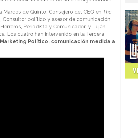
a Marcos de Quinto, Consejero del CEO en
The
lo, Consultor político y asesor de comunicación
 Herreros, Periodista y Comunicador; y Luján
tica. Los cuatro han intervenido en la
Tercera
“Marketing Político, comunicación medida a
V