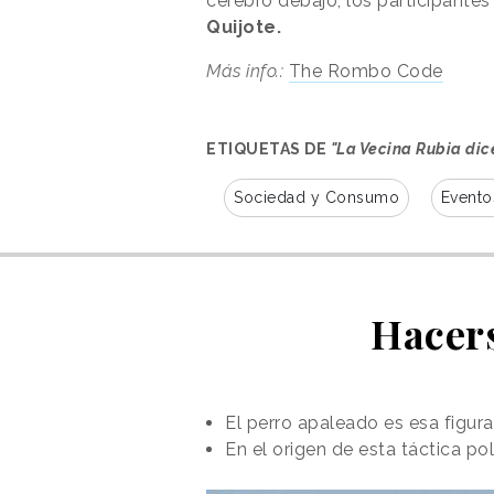
cerebro debajo, los participantes
Quijote.
Más info.:
The Rombo Code
ETIQUETAS DE
"La Vecina Rubia dic
Sociedad y Consumo
Evento
Hacers
El perro apaleado es esa figu
En el origen de esta táctica polí