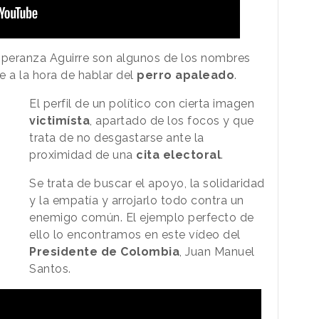
Esperanza Aguirre son algunos de los nombres
e a la hora de hablar del
perro apaleado
.
El perfil de un político con cierta imagen
victimísta
, apartado de los focos y que
trata de no desgastarse ante la
proximidad de una
cita electoral
.
Se trata de buscar el apoyo, la solidaridad
y la empatía y arrojarlo todo contra un
enemigo común. El ejemplo perfecto de
ello lo encontramos en este vídeo del
Presidente de Colombia
, Juan Manuel
Santos.