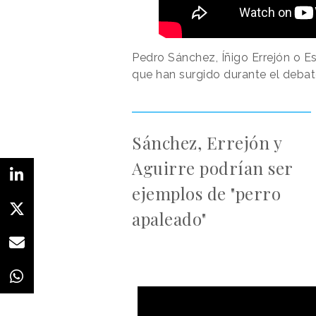
Pedro Sánchez, Íñigo Errejón o 
que han surgido durante el debat
Sánchez, Errejón y
Aguirre podrían ser
ejemplos de "perro
apaleado"