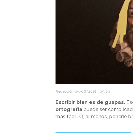
Redacción
05/06/2018 · 09:03
Escribir bien es de guapas.
Eso
ortografía
puede ser complicada
más fácil. O, al menos, ponerle brill