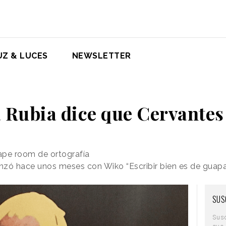
UZ & LUCES
NEWSLETTER
 Rubia dice que Cervantes
ape room de ortografía
anzó hace unos meses con Wiko “Escribir bien es de guap
SUS
Sus
que