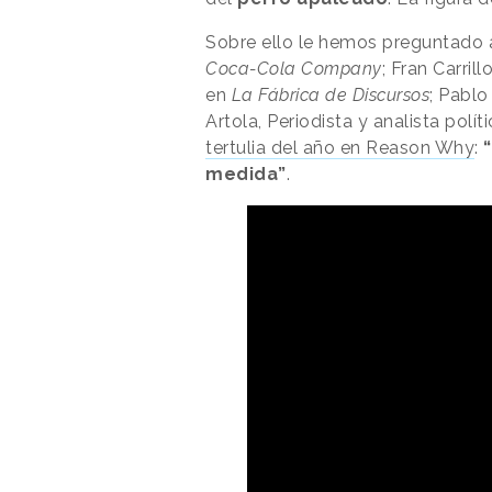
Sobre ello le hemos preguntado 
Coca-Cola Company
; Fran Carril
en
La Fábrica de Discursos
; Pablo
Artola, Periodista y analista polí
tertulia del año en Reason Why
:
medida”
.