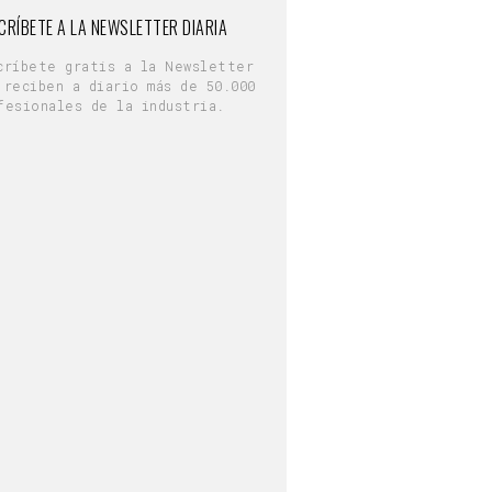
CRÍBETE A LA NEWSLETTER DIARIA
críbete gratis a la Newsletter
 reciben a diario más de 50.000
fesionales de la industria.