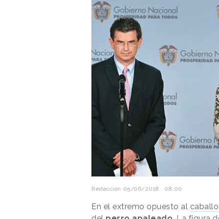
Redacción
05/06/2018 · 08:00
En el extremo opuesto al
caball
del
perro apaleado
. La figura 