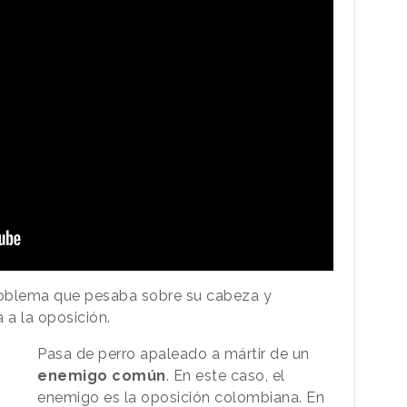
roblema que pesaba sobre su cabeza y
 a la oposición.
Pasa de perro apaleado a mártir de un
enemigo común
. En este caso, el
enemigo es la oposición colombiana. En