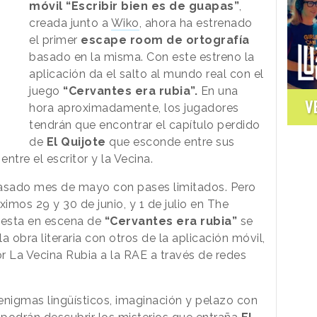
móvil “Escribir bien es de guapas”
,
creada junto a
Wiko
, ahora ha estrenado
el primer
escape room de ortografía
basado en la misma. Con este estreno la
aplicación da el salto al mundo real con el
juego
“Cervantes era rubia”.
En una
V
hora aproximadamente, los jugadores
tendrán que encontrar el capítulo perdido
de
El Quijote
que esconde entre sus
ntre el escritor y la Vecina.
pasado mes de mayo con pases limitados. Pero
óximos 29 y 30 de junio, y 1 de julio en The
esta en escena de
“Cervantes era rubia”
se
obra literaria con otros de la aplicación móvil,
r La Vecina Rubia a la RAE a través de redes
 enigmas lingüísticos, imaginación y pelazo con