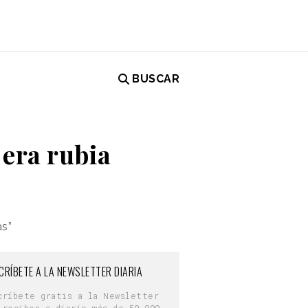
BUSCAR
 era rubia
as”
CRÍBETE A LA NEWSLETTER DIARIA
críbete gratis a la Newsletter
 reciben a diario más de 50.000