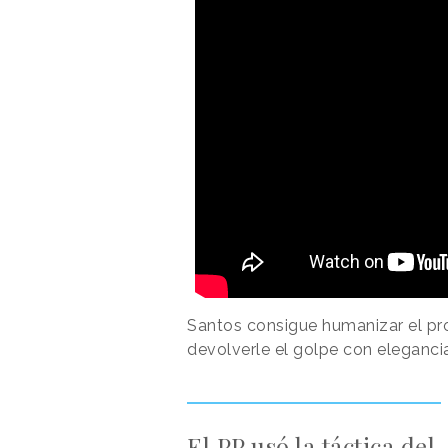
Santos consigue humanizar el p
devolverle el golpe con elegancia
El PP usó la táctica del