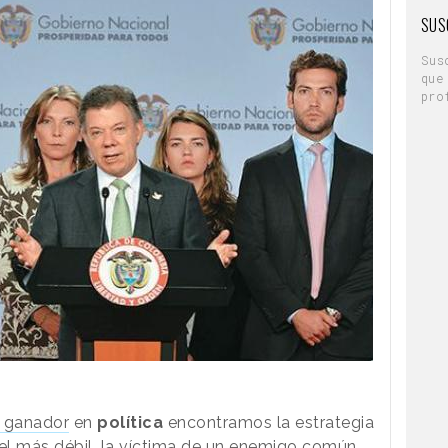
SUS
Sus
que
pro
o ganador
en
política
encontramos la estrategia
del más débil, la víctima de un enemigo común.