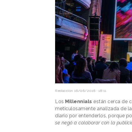
Redacción
16/06/2016 · 18:11
Los
Millennials
están cerca de c
meticulosamente analizada de l
diario por entenderlos, porque 
se negó a colaborar con la public