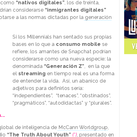
s como
“nativos digitales”
, los de treinta,
drían considerarse
“inmigrantes digitales”
tarse a las normas dictadas por la
generación
Si los Millennials han sentado sus propias
bases en lo que a
consumo mobile
se
V
refiere, los amantes de Snapchat podrían
considerarse como una nueva especie: la
denominada
“Generación Z”
, en la que
el
streaming
en tiempo real es una forma
de entender la vida. Así, un abanico de
adjetivos para definirlos sería:
“independientes”, “tenaces”, “obstinados”,
“pragmáticos”, “autodidactas” y “plurales”.
..
lobal de inteligencia de
McCann Worldgroup
,
dio
“The Truth About Youth”
(*)
, presentado en