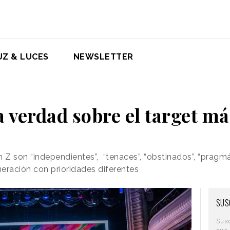
UZ & LUCES
NEWSLETTER
a verdad sobre el target má
 son “independientes”, “tenaces”, “obstinados”, “pragmát
ración con prioridades diferentes
SUS
Sus
que