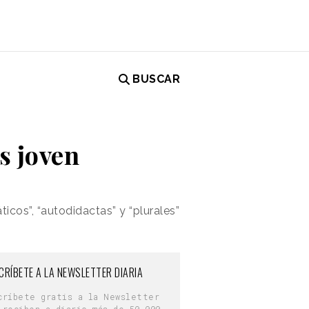
BUSCAR
s joven
icos”, “autodidactas” y “plurales”
CRÍBETE A LA NEWSLETTER DIARIA
críbete gratis a la Newsletter
 reciben a diario más de 50.000