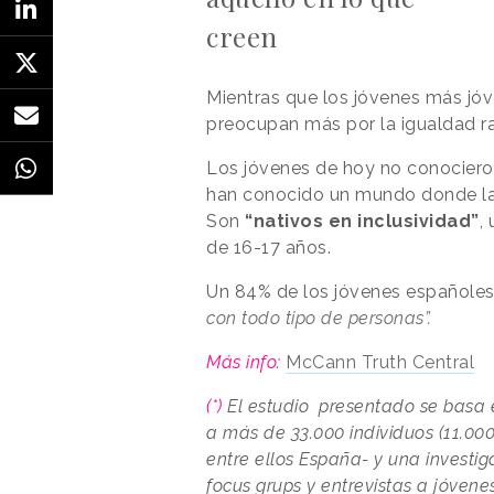
creen
Mientras que los jóvenes más jóv
preocupan más por la igualdad ra
Los jóvenes de hoy no conocier
han conocido un mundo donde l
Son
“nativos en inclusividad”
,
de 16-17 años.
Un 84% de los jóvenes españole
con todo tipo de personas”.
Más info:
McCann Truth Central
(*)
El estudio presentado se basa e
a más de 33.000 individuos (11.000
entre ellos España- y una investig
focus grups y entrevistas a jóvene