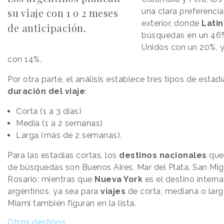
su viaje con 1 o 2 meses
una clara preferencia 
exterior, donde
Lati
de anticipación.
búsquedas en un 46%
Unidos con un 20%, 
con 14%.
Por otra parte, el análisis establece tres tipos de estad
duración del viaje
:
Corta (1 a 3 días)
Media (1 a 2 semanas)
Larga (más de 2 semanas).
Para las estadías cortas, los
destinos nacionales
que 
de búsquedas son Buenos Aires, Mar del Plata, San Mi
Rosario; mientras que
Nueva York
es el destino interna
argentinos, ya sea para
viajes
de corta, mediana o larga
Miami también figuran en la lista.
Otros destinos