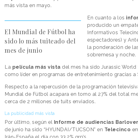
más vista en mayo.
En cuanto a los
info
producido un empate
El Mundial de Fútbol ha
Informativos Telecin
sido lo más tuiteado del
espectadores) y Ante
la ponderación de la
mes de junio
sobremesa y noche.
La
película más vista
del mes ha sido Jurassic World 
como líder en programas de entretenimiento gracias a 
Respecto a la repercusión de la programación televisiv
Mundial de Fútbol acapara en torno al 27% del total m
cerca de 2 millones de tuits enviados.
La publicidad más vista
Por último, según el
Informe de audiencias Barlove
de junio ha sido “HYUNDAI/TUCSON” en
Telecinco
em
Irán-España el día con 33.2% grp’s.