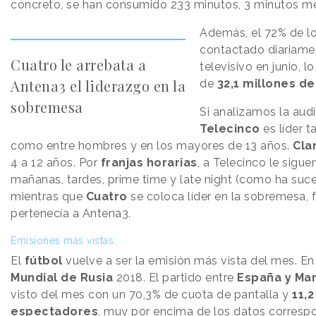
concreto, se han consumido 233 minutos, 3 minutos m
Además, el 72% de l
contactado diariame
Cuatro le arrebata a
televisivo en junio, 
Antena3 el liderazgo en la
de
32,1 millones d
sobremesa
Si analizamos la aud
Telecinco
es líder t
como entre hombres y en los mayores de 13 años.
Cla
4 a 12 años. Por
franjas horarias
, a Telecinco le sigu
mañanas, tardes, prime time y late night (como ha suc
mientras que
Cuatro
se coloca líder en la sobremesa, 
pertenecía a Antena3.
Emisiones más vistas
El
fútbol
vuelve a ser la emisión más vista del mes. En 
Mundial de Rusia
2018. El partido entre
España y Ma
visto del mes con un 70,3% de cuota de pantalla y
11,
espectadores
, muy por encima de los datos correspo