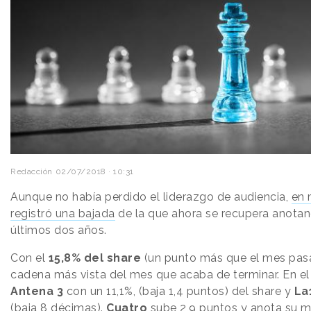
Redacción
02/07/2018 · 10:31
Aunque no había perdido el liderazgo de audiencia,
en
registró una bajada
de la que ahora se recupera anotan
últimos dos años.
Con el
15,8% del share
(un punto más que el mes pas
cadena más vista del mes que acaba de terminar. En e
Antena 3
con un 11,1%, (baja 1,4 puntos) del share y
La
(baja 8 décimas).
Cuatro
sube 2,9 puntos y anota su m