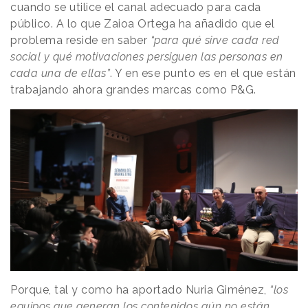
cuando se utilice el canal adecuado para cada
público. A lo que Zaioa Ortega ha añadido que el
problema reside en saber
“para qué sirve cada red
social y qué motivaciones persiguen las personas en
cada una de ellas”
. Y en ese punto es en el que están
trabajando ahora grandes marcas como P&G.
Porque, tal y como ha aportado Nuria Giménez,
“los
equipos que generan los contenidos aún no están