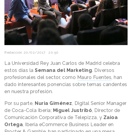
Redacción
20/02/2017 · 20:50
La Universidad Rey Juan Carlos de Madrid celebra
estos días la
Semana del Marketing
. Diversos
profesionales del sector, como
Mauro Fuentes
, han
dado interesantes ponencias sobre temas candentes
en nuestra profesión.
Por su parte,
Nuria Giménez
, Digital Senior Manager
de Coca-Cola Iberia;
Miguel Justribó
, Director de
Comunicación Corporativa de Telepizza, y
Zaioa
Ortega
, Iberia eCommerce Business Leader en
Procter & Gamble, han participado en una mesa