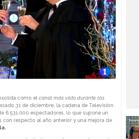
solida como el
canal más visto durante las
asado 31 de diciembre, la cadena de Televisión
de 6.531.000 espectadores, lo que supone un
 con respecto al año anterior y una mejora de
la.