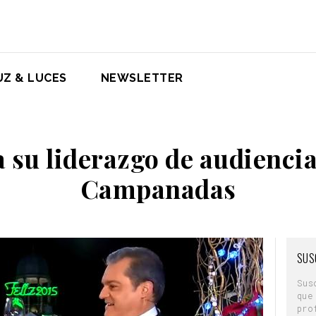
UZ & LUCES
NEWSLETTER
a su liderazgo de audienci
Campanadas
SUS
Sus
que
pro