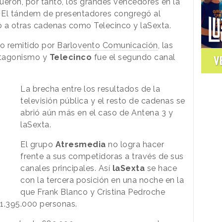
ueron, por tanto, los grandes vencedores en la
a. El tándem de presentadores congregó al
ó a otras cadenas como Telecinco y laSexta.
o remitido por
Barlovento Comunicación
, las
otagonismo y
Telecinco
fue el segundo canal
V
.
La brecha entre los resultados de la
televisión pública y el resto de cadenas se
abrió aún más en el caso de Antena 3 y
laSexta.
El grupo
Atresmedia
no logra hacer
frente a sus competidoras a través de sus
canales principales. Así
laSexta
se hace
con la tercera posición en una noche en la
que Frank Blanco y Cristina Pedroche
a 1.395.000 personas.