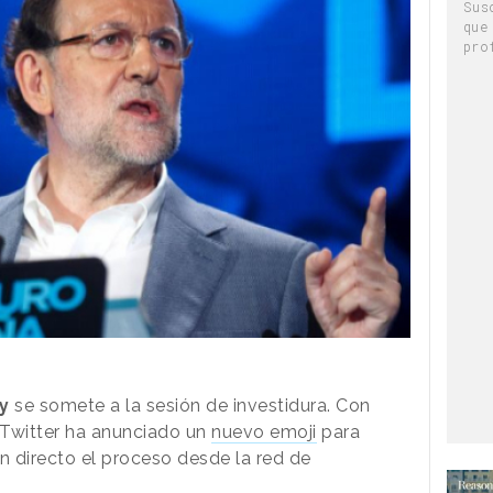
Sus
que
pro
y
se somete a la sesión de investidura. Con
 Twitter ha anunciado un
nuevo emoji
para
n directo el proceso desde la red de