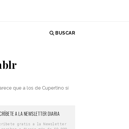
BUSCAR
mblr
rece que a los de Cupertino sí
CRÍBETE A LA NEWSLETTER DIARIA
críbete gratis a la Newsletter
 reciben a diario más de 50.000