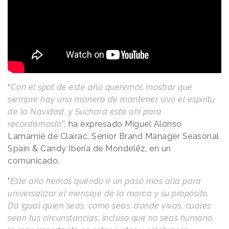
“
Con el spot de este año queremos mostrar que
siempre hay una manera de mantener vivo el espíritu
de la Navidad, y Suchard está ahí para
recordárnoslo
’’, ha expresado Miguel Alonso
Lamamié de Clairac, Senior Brand Manager Seasonal
Spain & Candy Iberia de Mondelēz, en un
comunicado.
"
Este año hemos querido ir un paso más allá para
universalizar el mensaje de la marca y su propósito.
Da igual quien seas, como seas, donde vivas, cuales
sean tus circunstancias, incluso que no seas humano,