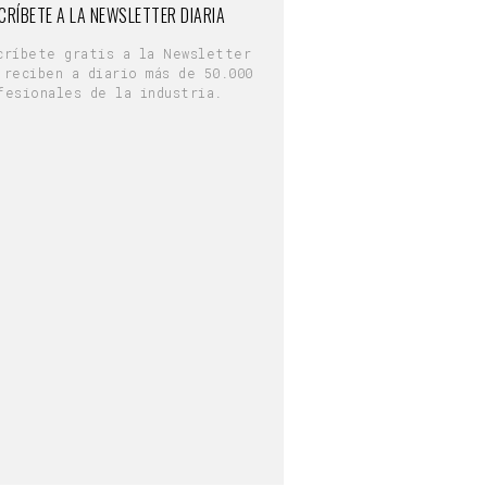
CRÍBETE A LA NEWSLETTER DIARIA
críbete gratis a la Newsletter
 reciben a diario más de 50.000
fesionales de la industria.