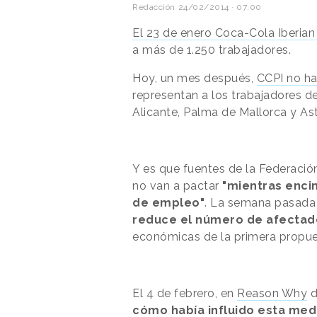
Redacción
24/02/2014 · 07:00
El 23 de enero Coca-Cola Iberian
a más de 1.250 trabajadores.
Hoy, un mes después,
CCPI no ha
representan a los trabajadores d
Alicante, Palma de Mallorca y Ast
Y es que fuentes de la Federaci
no van a pactar
"mientras enci
de empleo"
. La semana pasada
reduce el número de afectado
económicas de la primera propue
El 4 de febrero, en
Reason Why
d
cómo había influido esta med